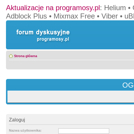
Aktualizacje na programosy.pl
:
Helium
•
Adblock Plus
•
Mixmax Free
•
Viber
•
uB
Strona główna
OG
Zaloguj
Nazwa użytkownika: