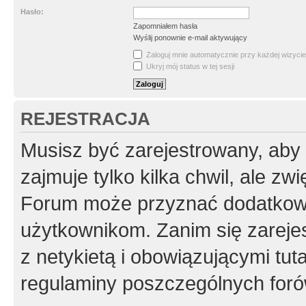
Hasło:
Zapomniałem hasła
Wyślij ponownie e-mail aktywujący
Zaloguj mnie automatycznie przy każdej wizycie
Ukryj mój status w tej sesji
REJESTRACJA
Musisz być zarejestrowany, aby
zajmuje tylko kilka chwil, ale z
Forum może przyznać dodatkow
użytkownikom. Zanim się zarejes
z netykietą i obowiązującymi tut
regulaminy poszczególnych foró