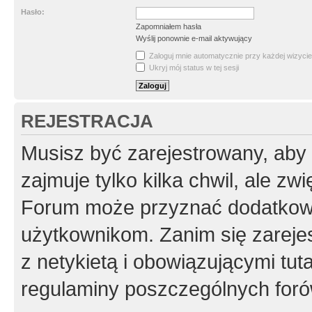
Hasło:
Zapomniałem hasła
Wyślij ponownie e-mail aktywujący
Zaloguj mnie automatycznie przy każdej wizycie
Ukryj mój status w tej sesji
REJESTRACJA
Musisz być zarejestrowany, aby
zajmuje tylko kilka chwil, ale z
Forum może przyznać dodatkow
użytkownikom. Zanim się zarejes
z netykietą i obowiązującymi tut
regulaminy poszczególnych foró