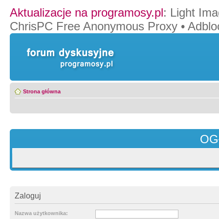
Aktualizacje na programosy.pl
:
Light Ima
ChrisPC Free Anonymous Proxy
•
Adblo
Strona główna
OG
Zaloguj
Nazwa użytkownika: