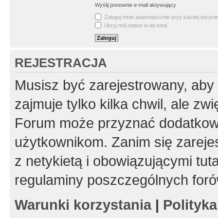
Wyślij ponownie e-mail aktywujący
Zaloguj mnie automatycznie przy każdej wizycie
Ukryj mój status w tej sesji
REJESTRACJA
Musisz być zarejestrowany, aby
zajmuje tylko kilka chwil, ale z
Forum może przyznać dodatkow
użytkownikom. Zanim się zarejes
z netykietą i obowiązującymi tut
regulaminy poszczególnych foró
Warunki korzystania
|
Polityk