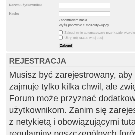
Nazwa użytkownika:
Hasło:
Zapomniałem hasła
Wyślij ponownie e-mail aktywujący
Zaloguj mnie automatycznie przy każdej wizycie
Ukryj mój status w tej sesji
REJESTRACJA
Musisz być zarejestrowany, aby
zajmuje tylko kilka chwil, ale z
Forum może przyznać dodatkow
użytkownikom. Zanim się zarejes
z netykietą i obowiązującymi tut
regulaminy poszczególnych foró