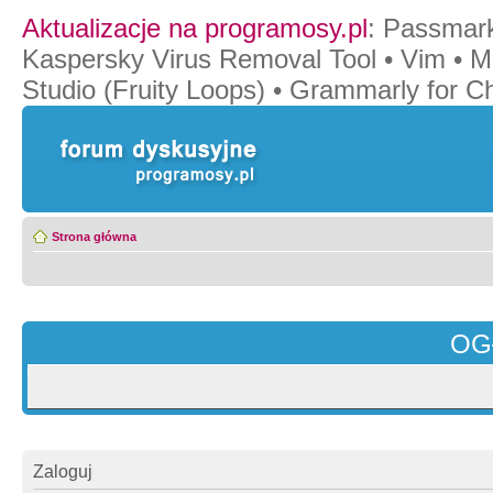
Aktualizacje na programosy.pl
:
Passmar
Kaspersky Virus Removal Tool
•
Vim
•
M
Studio (Fruity Loops)
•
Grammarly for C
Strona główna
OG
Zaloguj