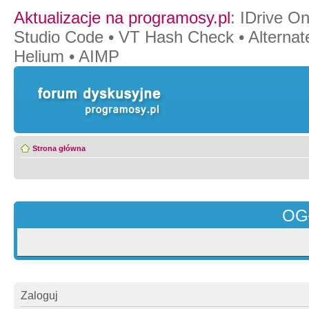
Aktualizacje na programosy.pl
:
IDrive O
Studio Code
•
VT Hash Check
•
Alternat
Helium
•
AIMP
Strona główna
OG
Zaloguj