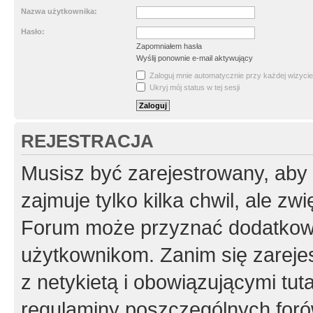
Nazwa użytkownika:
Hasło:
Zapomniałem hasła
Wyślij ponownie e-mail aktywujący
Zaloguj mnie automatycznie przy każdej wizycie
Ukryj mój status w tej sesji
REJESTRACJA
Musisz być zarejestrowany, aby
zajmuje tylko kilka chwil, ale z
Forum może przyznać dodatkow
użytkownikom. Zanim się zarejes
z netykietą i obowiązującymi tut
regulaminy poszczególnych foró