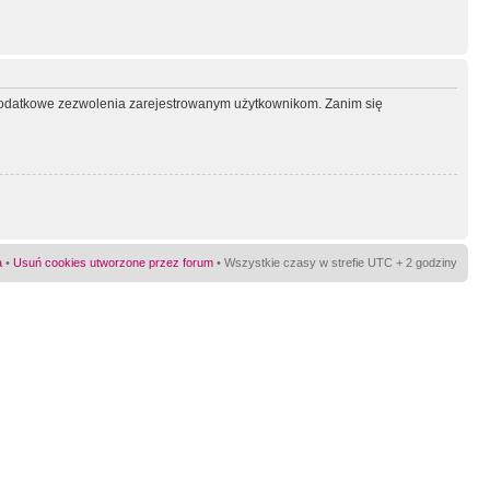
ć dodatkowe zezwolenia zarejestrowanym użytkownikom. Zanim się
a
•
Usuń cookies utworzone przez forum
• Wszystkie czasy w strefie UTC + 2 godziny