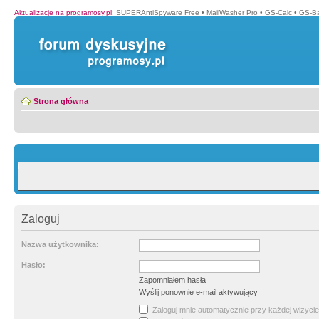
Aktualizacje na programosy.pl
:
SUPERAntiSpyware Free
•
MailWasher Pro
•
GS-Calc
•
GS-B
Strona główna
Zaloguj
Nazwa użytkownika:
Hasło:
Zapomniałem hasła
Wyślij ponownie e-mail aktywujący
Zaloguj mnie automatycznie przy każdej wizycie