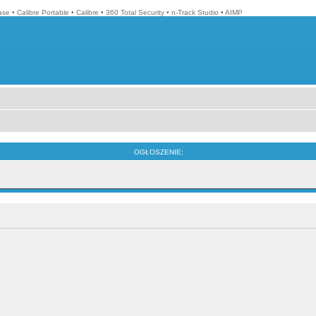
ase
•
Calibre Portable
•
Calibre
•
360 Total Security
•
n-Track Studio
•
AIMP
OGŁOSZENIE: