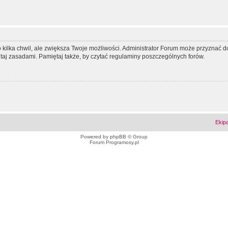
ko kilka chwil, ale zwiększa Twoje możliwości. Administrator Forum może przyzna
tutaj zasadami. Pamiętaj także, by czytać regulaminy poszczególnych forów.
Ekip
Powered by
phpBB
© Group
Forum Programosy.pl