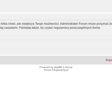
ko kilka chwil, ale zwiększa Twoje możliwości. Administrator Forum może przyzna
tutaj zasadami. Pamiętaj także, by czytać regulaminy poszczególnych forów.
Ekip
Powered by
phpBB
© Group
Forum Programosy.pl