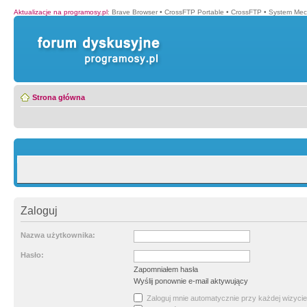
Aktualizacje na programosy.pl
:
Brave Browser
•
CrossFTP Portable
•
CrossFTP
•
System Mec
Strona główna
Zaloguj
Nazwa użytkownika:
Hasło:
Zapomniałem hasła
Wyślij ponownie e-mail aktywujący
Zaloguj mnie automatycznie przy każdej wizycie