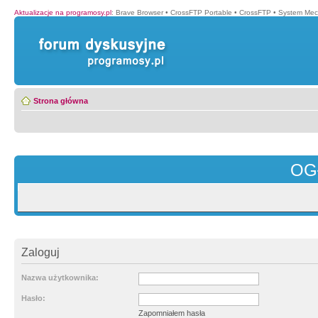
Aktualizacje na programosy.pl
:
Brave Browser
•
CrossFTP Portable
•
CrossFTP
•
System Mec
Strona główna
OG
Zaloguj
Nazwa użytkownika:
Hasło:
Zapomniałem hasła