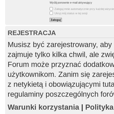
Wyślij ponownie e-mail aktywujący
Zaloguj mnie automatycznie przy każdej wizycie
Ukryj mój status w tej sesji
REJESTRACJA
Musisz być zarejestrowany, aby
zajmuje tylko kilka chwil, ale z
Forum może przyznać dodatkow
użytkownikom. Zanim się zarejes
z netykietą i obowiązującymi tut
regulaminy poszczególnych foró
Warunki korzystania
|
Polityk