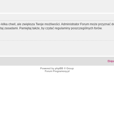
ko kilka chwil, ale zwiększa Twoje możliwości. Administrator Forum może przyzna
tutaj zasadami. Pamiętaj także, by czytać regulaminy poszczególnych forów.
Ekip
Powered by
phpBB
© Group
Forum Programosy.pl