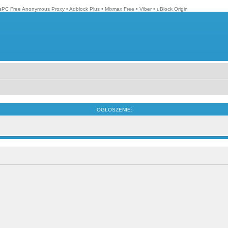
isPC Free Anonymous Proxy
•
Adblock Plus
•
Mixmax Free
•
Viber
•
uBlock Origin
OGŁOSZENIE: