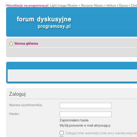
Aktualizacje na programosy.pl
:
Light Image Resizer
•
Rename Master
•
Helium
•
Opera
•
Chr
Strona główna
Zaloguj
Nazwa użytkownika:
Hasło:
Zapomniałem hasła
Wyślij ponownie e-mail aktywujący
Zaloguj mnie automatycznie przy każdej wizycie