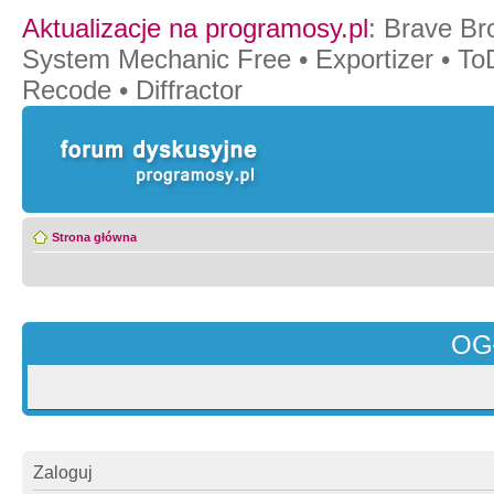
Aktualizacje na programosy.pl
:
Brave Br
System Mechanic Free
•
Exportizer
•
To
Recode
•
Diffractor
Strona główna
OG
Zaloguj