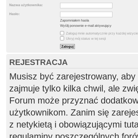
Nazwa użytkownika:
Hasło:
Zapomniałem hasła
Wyślij ponownie e-mail aktywujący
Zaloguj mnie automatycznie przy każdej wizycie
Ukryj mój status w tej sesji
REJESTRACJA
Musisz być zarejestrowany, aby
zajmuje tylko kilka chwil, ale z
Forum może przyznać dodatkow
użytkownikom. Zanim się zarejes
z netykietą i obowiązującymi tut
regulaminy poszczególnych foró