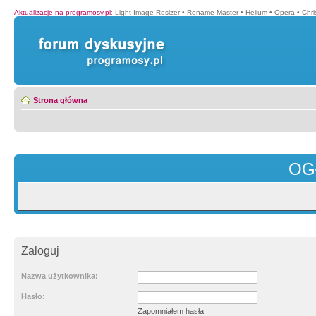
Aktualizacje na programosy.pl
:
Light Image Resizer
•
Rename Master
•
Helium
•
Opera
•
Chr
Strona główna
OG
Zaloguj
Nazwa użytkownika:
Hasło:
Zapomniałem hasła