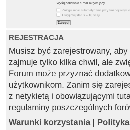
Wyślij ponownie e-mail aktywujący
Zaloguj mnie automatycznie przy każdej wizycie
Ukryj mój status w tej sesji
REJESTRACJA
Musisz być zarejestrowany, aby
zajmuje tylko kilka chwil, ale z
Forum może przyznać dodatkow
użytkownikom. Zanim się zarejes
z netykietą i obowiązującymi tut
regulaminy poszczególnych foró
Warunki korzystania
|
Polityk