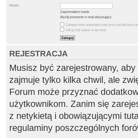
Hasło:
Zapomniałem hasła
Wyślij ponownie e-mail aktywujący
Zaloguj mnie automatycznie przy każdej wizycie
Ukryj mój status w tej sesji
REJESTRACJA
Musisz być zarejestrowany, aby
zajmuje tylko kilka chwil, ale z
Forum może przyznać dodatkow
użytkownikom. Zanim się zarejes
z netykietą i obowiązującymi tut
regulaminy poszczególnych foró