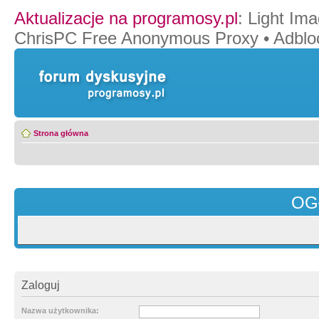
Aktualizacje na programosy.pl
:
Light Ima
ChrisPC Free Anonymous Proxy
•
Adblo
Strona główna
OG
Zaloguj
Nazwa użytkownika: