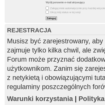
Wyślij ponownie e-mail aktywujący
Zaloguj mnie automatycznie przy każdej wizycie
Ukryj mój status w tej sesji
REJESTRACJA
Musisz być zarejestrowany, aby
zajmuje tylko kilka chwil, ale z
Forum może przyznać dodatkow
użytkownikom. Zanim się zarejes
z netykietą i obowiązującymi tut
regulaminy poszczególnych foró
Warunki korzystania
|
Polityk