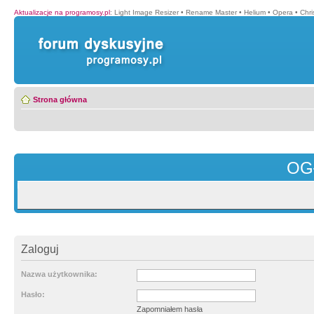
Aktualizacje na programosy.pl
:
Light Image Resizer
•
Rename Master
•
Helium
•
Opera
•
Chr
Strona główna
OG
Zaloguj
Nazwa użytkownika:
Hasło:
Zapomniałem hasła