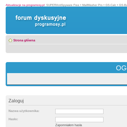
Aktualizacje na programosy.pl
:
SUPERAntiSpyware Free
•
MailWasher Pro
•
GS-Calc
•
GS-B
Strona główna
OG
Zaloguj
Nazwa użytkownika:
Hasło:
Zapomniałem hasła