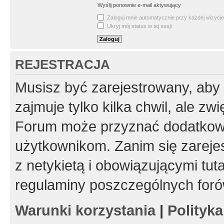
Wyślij ponownie e-mail aktywujący
Zaloguj mnie automatycznie przy każdej wizycie
Ukryj mój status w tej sesji
REJESTRACJA
Musisz być zarejestrowany, aby
zajmuje tylko kilka chwil, ale z
Forum może przyznać dodatkow
użytkownikom. Zanim się zarejes
z netykietą i obowiązującymi tut
regulaminy poszczególnych foró
Warunki korzystania
|
Polityk