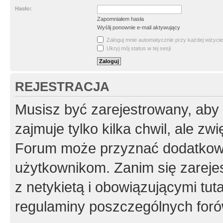
Hasło:
Zapomniałem hasła
Wyślij ponownie e-mail aktywujący
Zaloguj mnie automatycznie przy każdej wizycie
Ukryj mój status w tej sesji
REJESTRACJA
Musisz być zarejestrowany, aby
zajmuje tylko kilka chwil, ale z
Forum może przyznać dodatkow
użytkownikom. Zanim się zarejes
z netykietą i obowiązującymi tut
regulaminy poszczególnych foró