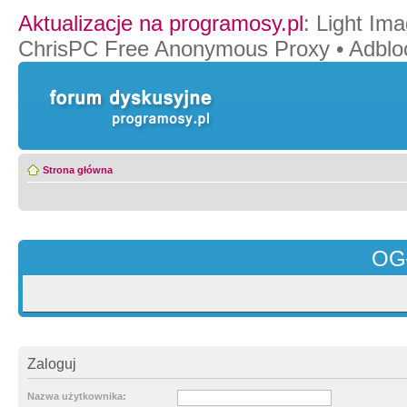
Aktualizacje na programosy.pl
:
Light Ima
ChrisPC Free Anonymous Proxy
•
Adblo
Strona główna
OG
Zaloguj
Nazwa użytkownika: