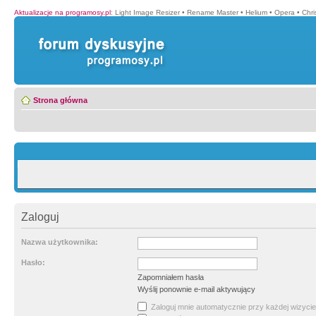
Aktualizacje na programosy.pl
:
Light Image Resizer
•
Rename Master
•
Helium
•
Opera
•
Chr
Strona główna
Zaloguj
Nazwa użytkownika:
Hasło:
Zapomniałem hasła
Wyślij ponownie e-mail aktywujący
Zaloguj mnie automatycznie przy każdej wizycie