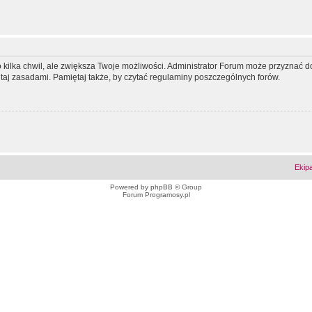
ko kilka chwil, ale zwiększa Twoje możliwości. Administrator Forum może przyzna
tutaj zasadami. Pamiętaj także, by czytać regulaminy poszczególnych forów.
Ekip
Powered by
phpBB
© Group
Forum Programosy.pl