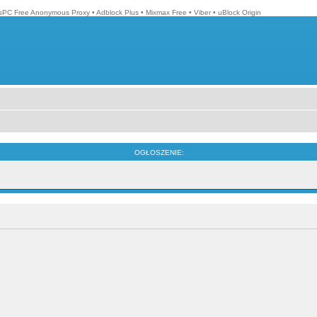
isPC Free Anonymous Proxy
•
Adblock Plus
•
Mixmax Free
•
Viber
•
uBlock Origin
OGŁOSZENIE: