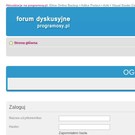
Aktualizacje na programosy.pl
:
IDrive Online Backup
•
Adlice Protect
•
Anki
•
Visual Studio C
Strona główna
OG
Zaloguj
Nazwa użytkownika:
Hasło:
Zapomniałem hasła