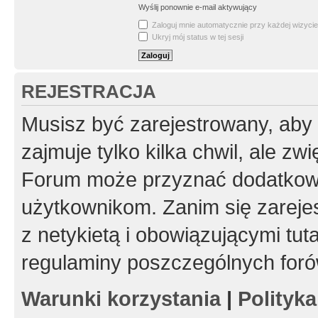
Wyślij ponownie e-mail aktywujący
Zaloguj mnie automatycznie przy każdej wizycie
Ukryj mój status w tej sesji
REJESTRACJA
Musisz być zarejestrowany, aby
zajmuje tylko kilka chwil, ale z
Forum może przyznać dodatkow
użytkownikom. Zanim się zarejes
z netykietą i obowiązującymi tut
regulaminy poszczególnych foró
Warunki korzystania
|
Polityk