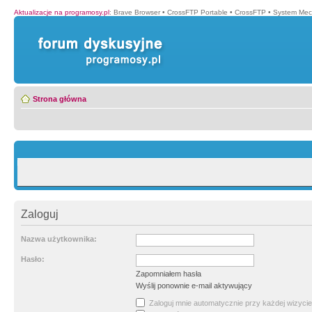
Aktualizacje na programosy.pl
:
Brave Browser
•
CrossFTP Portable
•
CrossFTP
•
System Mec
Strona główna
Zaloguj
Nazwa użytkownika:
Hasło:
Zapomniałem hasła
Wyślij ponownie e-mail aktywujący
Zaloguj mnie automatycznie przy każdej wizycie