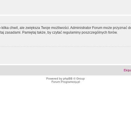
ko kilka chwil, ale zwiększa Twoje możliwości. Administrator Forum może przyzna
tutaj zasadami. Pamiętaj także, by czytać regulaminy poszczególnych forów.
Ekip
Powered by
phpBB
© Group
Forum Programosy.pl