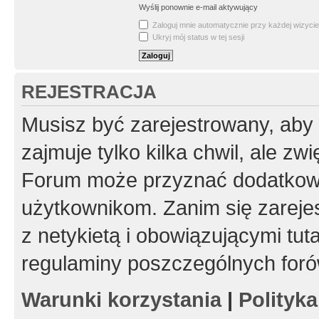
Wyślij ponownie e-mail aktywujący
Zaloguj mnie automatycznie przy każdej wizycie
Ukryj mój status w tej sesji
REJESTRACJA
Musisz być zarejestrowany, aby
zajmuje tylko kilka chwil, ale z
Forum może przyznać dodatkow
użytkownikom. Zanim się zarejes
z netykietą i obowiązującymi tut
regulaminy poszczególnych foró
Warunki korzystania
|
Polityk