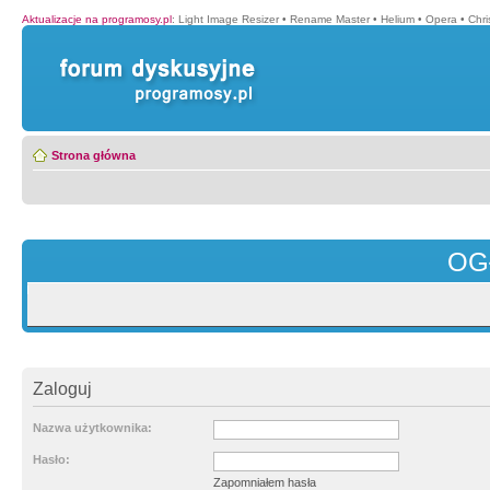
Aktualizacje na programosy.pl
:
Light Image Resizer
•
Rename Master
•
Helium
•
Opera
•
Chr
Strona główna
OG
Zaloguj
Nazwa użytkownika:
Hasło:
Zapomniałem hasła