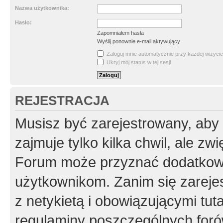
Nazwa użytkownika:
Hasło:
Zapomniałem hasła
Wyślij ponownie e-mail aktywujący
Zaloguj mnie automatycznie przy każdej wizycie
Ukryj mój status w tej sesji
REJESTRACJA
Musisz być zarejestrowany, aby
zajmuje tylko kilka chwil, ale z
Forum może przyznać dodatkow
użytkownikom. Zanim się zarejes
z netykietą i obowiązującymi tut
regulaminy poszczególnych foró