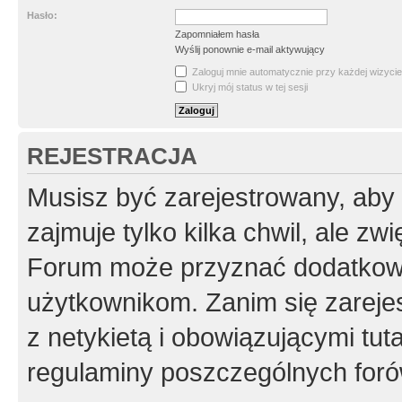
Hasło:
Zapomniałem hasła
Wyślij ponownie e-mail aktywujący
Zaloguj mnie automatycznie przy każdej wizycie
Ukryj mój status w tej sesji
REJESTRACJA
Musisz być zarejestrowany, aby
zajmuje tylko kilka chwil, ale z
Forum może przyznać dodatkow
użytkownikom. Zanim się zarejes
z netykietą i obowiązującymi tut
regulaminy poszczególnych foró