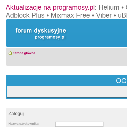
Aktualizacje na programosy.pl
:
Helium
•
Adblock Plus
•
Mixmax Free
•
Viber
•
uB
Strona główna
OG
Zaloguj
Nazwa użytkownika: