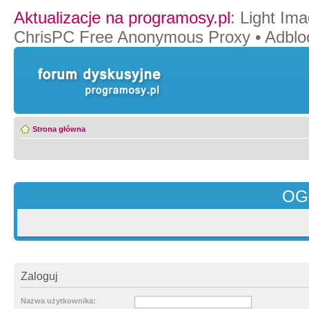
Aktualizacje na programosy.pl
:
Light Ima
ChrisPC Free Anonymous Proxy
•
Adblo
Strona główna
OG
Zaloguj
Nazwa użytkownika: