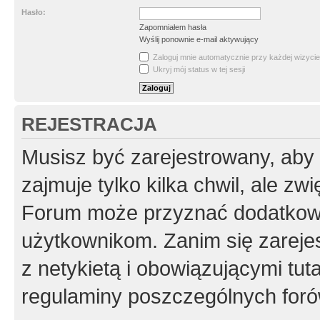
Hasło:
Zapomniałem hasła
Wyślij ponownie e-mail aktywujący
Zaloguj mnie automatycznie przy każdej wizycie
Ukryj mój status w tej sesji
REJESTRACJA
Musisz być zarejestrowany, aby
zajmuje tylko kilka chwil, ale z
Forum może przyznać dodatkow
użytkownikom. Zanim się zarejes
z netykietą i obowiązującymi tut
regulaminy poszczególnych foró