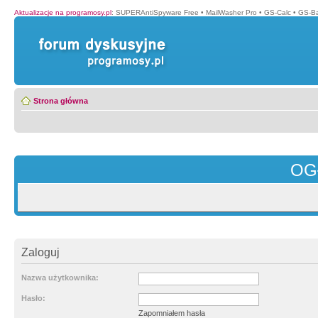
Aktualizacje na programosy.pl
:
SUPERAntiSpyware Free
•
MailWasher Pro
•
GS-Calc
•
GS-B
Strona główna
OG
Zaloguj
Nazwa użytkownika:
Hasło:
Zapomniałem hasła