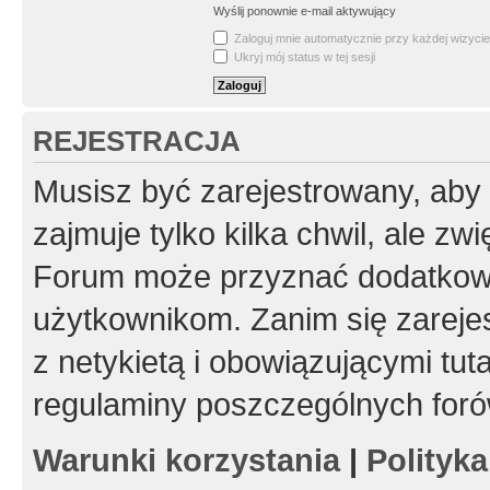
Wyślij ponownie e-mail aktywujący
Zaloguj mnie automatycznie przy każdej wizycie
Ukryj mój status w tej sesji
REJESTRACJA
Musisz być zarejestrowany, aby
zajmuje tylko kilka chwil, ale z
Forum może przyznać dodatkow
użytkownikom. Zanim się zarejes
z netykietą i obowiązującymi tut
regulaminy poszczególnych foró
Warunki korzystania
|
Polityk