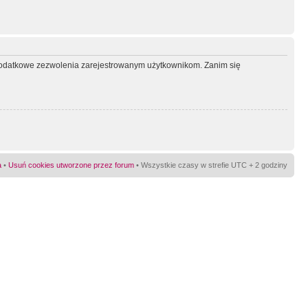
ć dodatkowe zezwolenia zarejestrowanym użytkownikom. Zanim się
a
•
Usuń cookies utworzone przez forum
• Wszystkie czasy w strefie UTC + 2 godziny