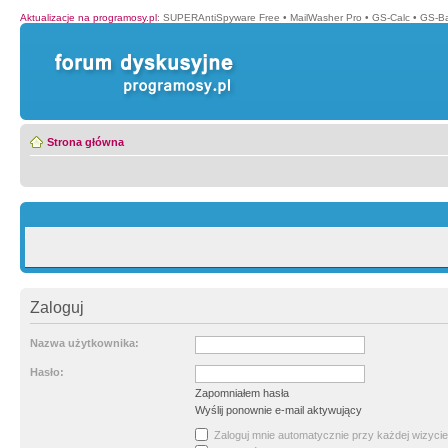
Aktualizacje na programosy.pl
:
SUPERAntiSpyware Free
•
MailWasher Pro
•
GS-Calc
•
GS-B
Strona główna
Zaloguj
Nazwa użytkownika:
Hasło:
Zapomniałem hasła
Wyślij ponownie e-mail aktywujący
Zaloguj mnie automatycznie przy każdej wizycie