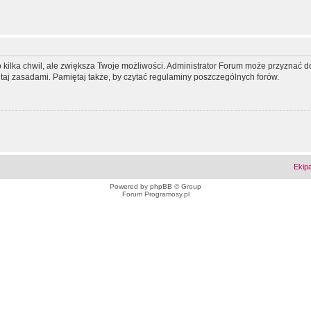
ko kilka chwil, ale zwiększa Twoje możliwości. Administrator Forum może przyzna
tutaj zasadami. Pamiętaj także, by czytać regulaminy poszczególnych forów.
Ekip
Powered by
phpBB
© Group
Forum Programosy.pl