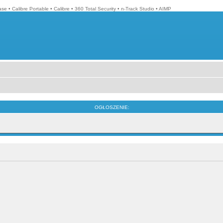
ase
•
Calibre Portable
•
Calibre
•
360 Total Security
•
n-Track Studio
•
AIMP
OGŁOSZENIE: