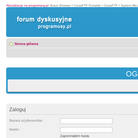
Aktualizacje na programosy.pl
:
Brave Browser
•
CrossFTP Portable
•
CrossFTP
•
System Mec
Strona główna
OG
Zaloguj
Nazwa użytkownika:
Hasło:
Zapomniałem hasła