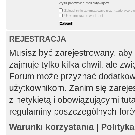
Wyślij ponownie e-mail aktywujący
Zaloguj mnie automatycznie przy każdej wizycie
Ukryj mój status w tej sesji
REJESTRACJA
Musisz być zarejestrowany, aby
zajmuje tylko kilka chwil, ale z
Forum może przyznać dodatkow
użytkownikom. Zanim się zarejes
z netykietą i obowiązującymi tut
regulaminy poszczególnych foró
Warunki korzystania
|
Polityk