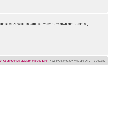
ć dodatkowe zezwolenia zarejestrowanym użytkownikom. Zanim się
a
•
Usuń cookies utworzone przez forum
• Wszystkie czasy w strefie UTC + 2 godziny