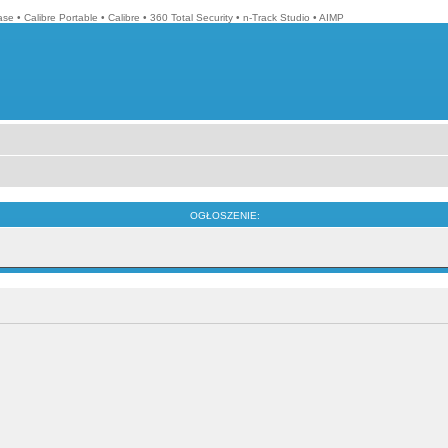
ase
•
Calibre Portable
•
Calibre
•
360 Total Security
•
n-Track Studio
•
AIMP
OGŁOSZENIE: