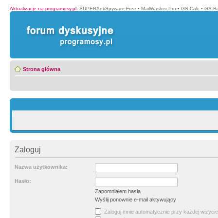
Aktualizacje na programosy.pl
:
SUPERAntiSpyware Free
•
MailWasher Pro
•
GS-Calc
•
GS-B
Strona główna
Zaloguj
Nazwa użytkownika:
Hasło:
Zapomniałem hasła
Wyślij ponownie e-mail aktywujący
Zaloguj mnie automatycznie przy każdej wizycie