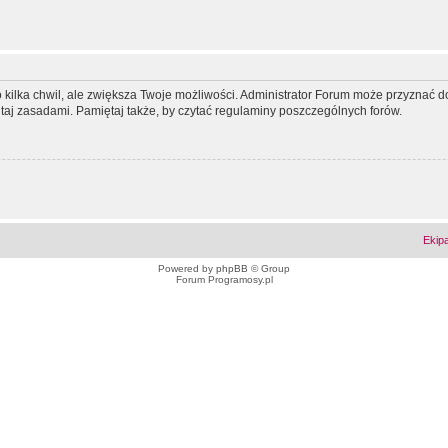
ko kilka chwil, ale zwiększa Twoje możliwości. Administrator Forum może przyzna
tutaj zasadami. Pamiętaj także, by czytać regulaminy poszczególnych forów.
Ekip
Powered by
phpBB
© Group
Forum Programosy.pl