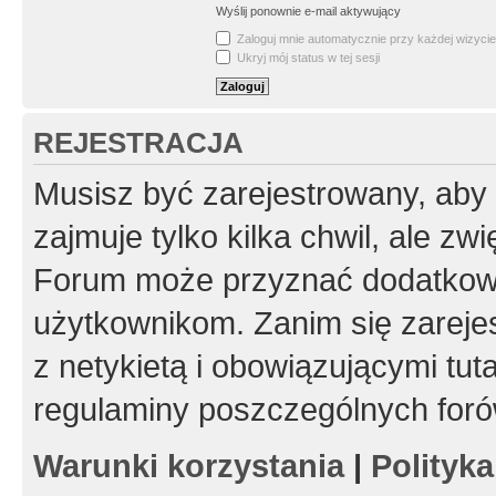
Wyślij ponownie e-mail aktywujący
Zaloguj mnie automatycznie przy każdej wizycie
Ukryj mój status w tej sesji
REJESTRACJA
Musisz być zarejestrowany, aby
zajmuje tylko kilka chwil, ale z
Forum może przyznać dodatkow
użytkownikom. Zanim się zarejes
z netykietą i obowiązującymi tut
regulaminy poszczególnych foró
Warunki korzystania
|
Polityk