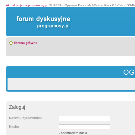
Aktualizacje na programosy.pl
:
SUPERAntiSpyware Free
•
MailWasher Pro
•
GS-Calc
•
GS-B
Strona główna
OG
Zaloguj
Nazwa użytkownika:
Hasło:
Zapomniałem hasła