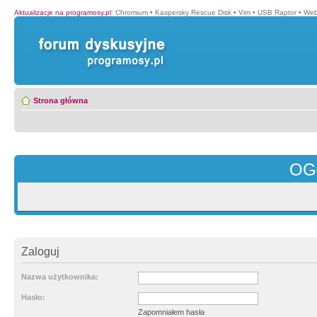
Aktualizacje na programosy.pl
:
Chromium
•
Kaspersky Rescue Disk
•
Vim
•
USB Raptor
•
Web
Strona główna
OG
Zaloguj
Nazwa użytkownika:
Hasło:
Zapomniałem hasła