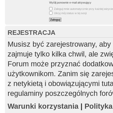
Wyślij ponownie e-mail aktywujący
Zaloguj mnie automatycznie przy każdej wizycie
Ukryj mój status w tej sesji
REJESTRACJA
Musisz być zarejestrowany, aby
zajmuje tylko kilka chwil, ale z
Forum może przyznać dodatkow
użytkownikom. Zanim się zarejes
z netykietą i obowiązującymi tut
regulaminy poszczególnych foró
Warunki korzystania
|
Polityk