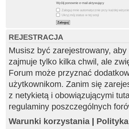
Wyślij ponownie e-mail aktywujący
Zaloguj mnie automatycznie przy każdej wizycie
Ukryj mój status w tej sesji
REJESTRACJA
Musisz być zarejestrowany, aby
zajmuje tylko kilka chwil, ale z
Forum może przyznać dodatkow
użytkownikom. Zanim się zarejes
z netykietą i obowiązującymi tut
regulaminy poszczególnych foró
Warunki korzystania
|
Polityk