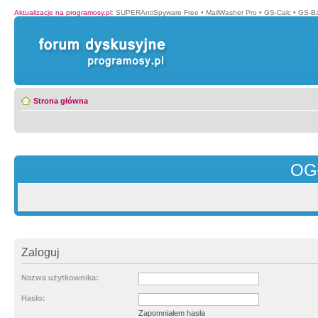
Aktualizacje na programosy.pl
:
SUPERAntiSpyware Free
•
MailWasher Pro
•
GS-Calc
•
GS-B
Strona główna
OG
Zaloguj
Nazwa użytkownika:
Hasło:
Zapomniałem hasła