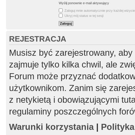
Wyślij ponownie e-mail aktywujący
Zaloguj mnie automatycznie przy każdej wizycie
Ukryj mój status w tej sesji
REJESTRACJA
Musisz być zarejestrowany, aby
zajmuje tylko kilka chwil, ale z
Forum może przyznać dodatkow
użytkownikom. Zanim się zarejes
z netykietą i obowiązującymi tut
regulaminy poszczególnych foró
Warunki korzystania
|
Polityk