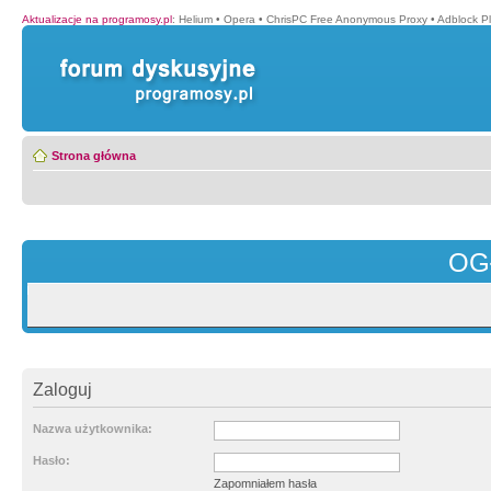
Aktualizacje na programosy.pl
:
Helium
•
Opera
•
ChrisPC Free Anonymous Proxy
•
Adblock P
Strona główna
OG
Zaloguj
Nazwa użytkownika:
Hasło:
Zapomniałem hasła