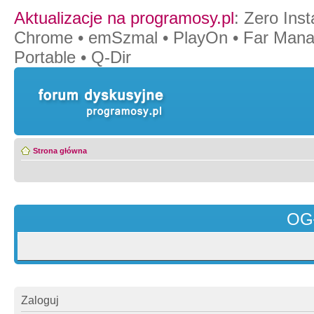
Aktualizacje na programosy.pl
:
Zero Insta
Chrome
•
emSzmal
•
PlayOn
•
Far Mana
Portable
•
Q-Dir
Strona główna
OG
Zaloguj