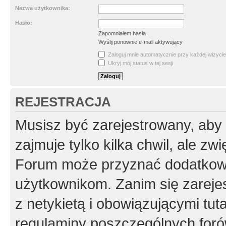
Nazwa użytkownika:
Hasło:
Zapomniałem hasła
Wyślij ponownie e-mail aktywujący
Zaloguj mnie automatycznie przy każdej wizycie
Ukryj mój status w tej sesji
REJESTRACJA
Musisz być zarejestrowany, aby
zajmuje tylko kilka chwil, ale z
Forum może przyznać dodatkow
użytkownikom. Zanim się zarejes
z netykietą i obowiązującymi tut
regulaminy poszczególnych foró