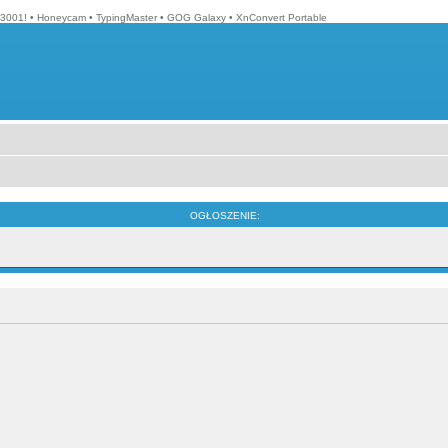
3001!
•
Honeycam
•
TypingMaster
•
GOG Galaxy
•
XnConvert Portable
OGŁOSZENIE: