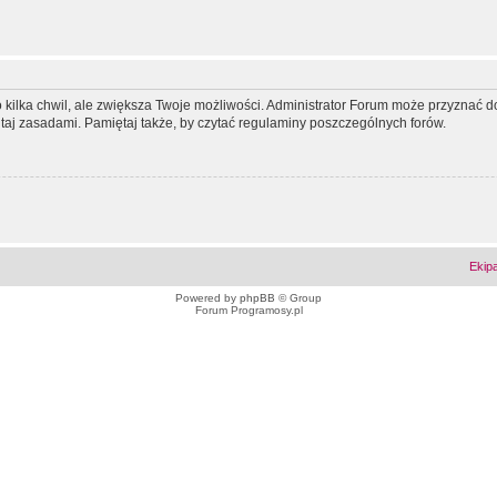
ko kilka chwil, ale zwiększa Twoje możliwości. Administrator Forum może przyzna
tutaj zasadami. Pamiętaj także, by czytać regulaminy poszczególnych forów.
Ekip
Powered by
phpBB
© Group
Forum Programosy.pl