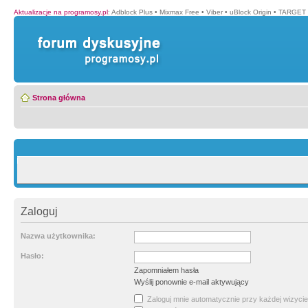
Aktualizacje na programosy.pl
:
Adblock Plus
•
Mixmax Free
•
Viber
•
uBlock Origin
•
TARGET 
Strona główna
Zaloguj
Nazwa użytkownika:
Hasło:
Zapomniałem hasła
Wyślij ponownie e-mail aktywujący
Zaloguj mnie automatycznie przy każdej wizycie