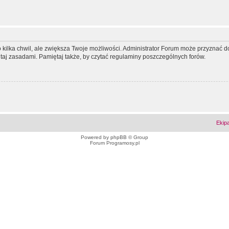
ko kilka chwil, ale zwiększa Twoje możliwości. Administrator Forum może przyzna
tutaj zasadami. Pamiętaj także, by czytać regulaminy poszczególnych forów.
Ekip
Powered by
phpBB
© Group
Forum Programosy.pl