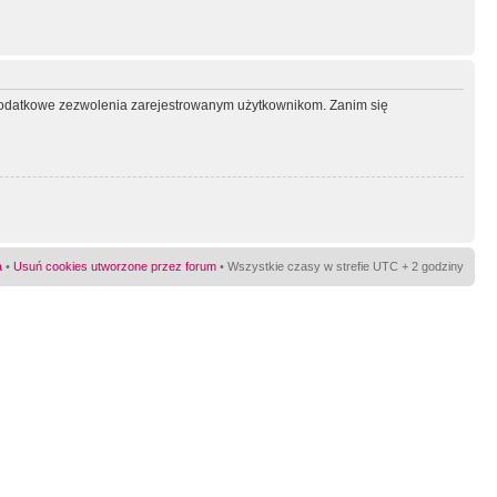
ć dodatkowe zezwolenia zarejestrowanym użytkownikom. Zanim się
a
•
Usuń cookies utworzone przez forum
• Wszystkie czasy w strefie UTC + 2 godziny