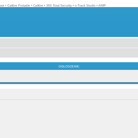
ase
•
Calibre Portable
•
Calibre
•
360 Total Security
•
n-Track Studio
•
AIMP
OGŁOSZENIE: