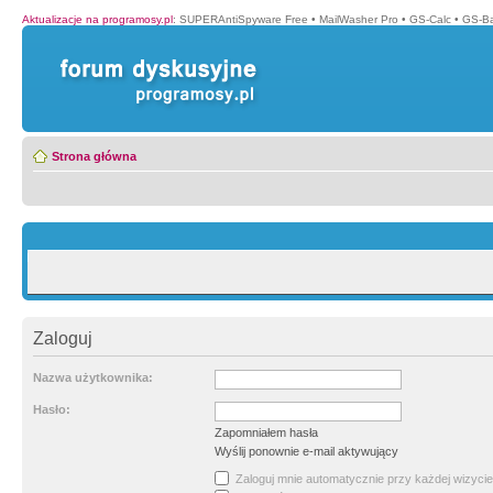
Aktualizacje na programosy.pl
:
SUPERAntiSpyware Free
•
MailWasher Pro
•
GS-Calc
•
GS-B
Strona główna
Zaloguj
Nazwa użytkownika:
Hasło:
Zapomniałem hasła
Wyślij ponownie e-mail aktywujący
Zaloguj mnie automatycznie przy każdej wizycie