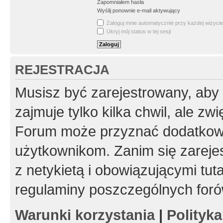
Zapomniałem hasła
Wyślij ponownie e-mail aktywujący
Zaloguj mnie automatycznie przy każdej wizycie
Ukryj mój status w tej sesji
REJESTRACJA
Musisz być zarejestrowany, aby
zajmuje tylko kilka chwil, ale z
Forum może przyznać dodatkow
użytkownikom. Zanim się zarejes
z netykietą i obowiązującymi tut
regulaminy poszczególnych foró
Warunki korzystania
|
Polityk