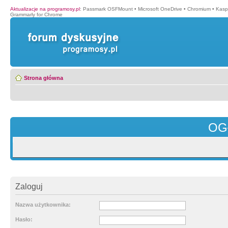
Aktualizacje na programosy.pl
:
Passmark OSFMount
•
Microsoft OneDrive
•
Chromium
•
Kasp
Grammarly for Chrome
Strona główna
OG
Zaloguj
Nazwa użytkownika:
Hasło: