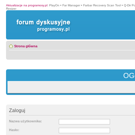
Aktualizacje na programosy.pl
:
PlayOn
•
Far Manager
•
Farbar Recovery Scan Tool
•
Q-Dir P
Resizer
Strona główna
OG
Zaloguj
Nazwa użytkownika:
Hasło: