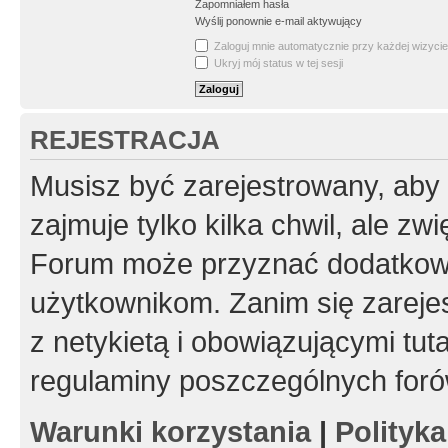
Zapomniałem hasła
Wyślij ponownie e-mail aktywujący
Zaloguj mnie automatycznie przy każdej wizycie
Ukryj mój status w tej sesji
REJESTRACJA
Musisz być zarejestrowany, aby
zajmuje tylko kilka chwil, ale z
Forum może przyznać dodatkow
użytkownikom. Zanim się zarejes
z netykietą i obowiązującymi tut
regulaminy poszczególnych foró
Warunki korzystania
|
Polityk