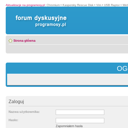
Aktualizacje na programosy.pl
:
Chromium
•
Kaspersky Rescue Disk
•
Vim
•
USB Raptor
•
Web
Strona główna
OG
Zaloguj
Nazwa użytkownika:
Hasło:
Zapomniałem hasła