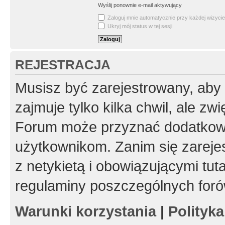
Wyślij ponownie e-mail aktywujący
Zaloguj mnie automatycznie przy każdej wizycie
Ukryj mój status w tej sesji
REJESTRACJA
Musisz być zarejestrowany, aby
zajmuje tylko kilka chwil, ale z
Forum może przyznać dodatkow
użytkownikom. Zanim się zarejes
z netykietą i obowiązującymi tut
regulaminy poszczególnych foró
Warunki korzystania
|
Polityk