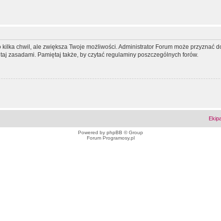
ko kilka chwil, ale zwiększa Twoje możliwości. Administrator Forum może przyzna
tutaj zasadami. Pamiętaj także, by czytać regulaminy poszczególnych forów.
Ekip
Powered by
phpBB
© Group
Forum Programosy.pl