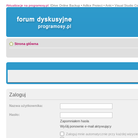
Aktualizacje na programosy.pl
:
IDrive Online Backup
•
Adlice Protect
•
Anki
•
Visual Studio C
Strona główna
Zaloguj
Nazwa użytkownika:
Hasło:
Zapomniałem hasła
Wyślij ponownie e-mail aktywujący
Zaloguj mnie automatycznie przy każdej wizycie