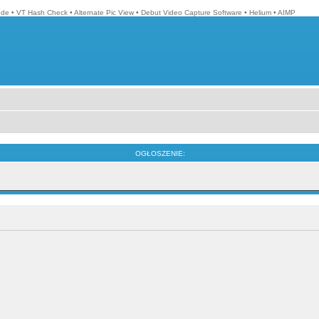
ode
•
VT Hash Check
•
Alternate Pic View
•
Debut Video Capture Software
•
Helium
•
AIMP
OGŁOSZENIE: