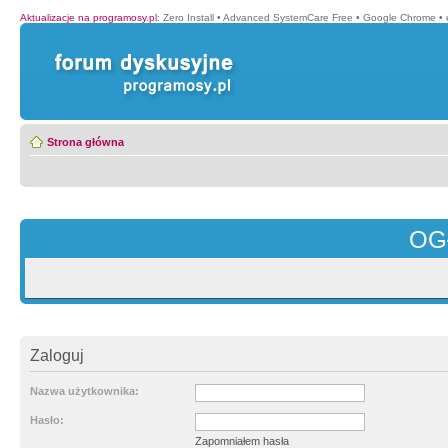
Aktualizacje na programosy.pl
:
Zero Install
•
Advanced SystemCare Free
•
Google Chrome
•
Strona główna
OG
Zaloguj
Nazwa użytkownika:
Hasło:
Zapomniałem hasła