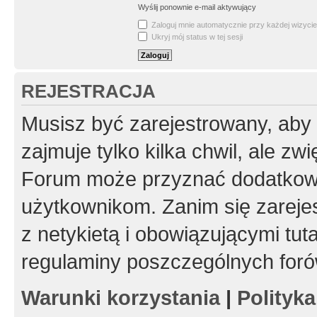
Wyślij ponownie e-mail aktywujący
Zaloguj mnie automatycznie przy każdej wizycie
Ukryj mój status w tej sesji
REJESTRACJA
Musisz być zarejestrowany, aby
zajmuje tylko kilka chwil, ale z
Forum może przyznać dodatkow
użytkownikom. Zanim się zarejes
z netykietą i obowiązującymi tut
regulaminy poszczególnych foró
Warunki korzystania
|
Polityk