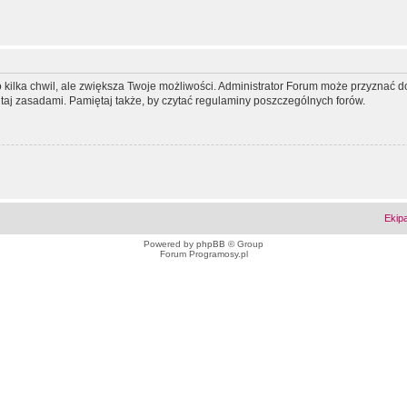
ko kilka chwil, ale zwiększa Twoje możliwości. Administrator Forum może przyzna
tutaj zasadami. Pamiętaj także, by czytać regulaminy poszczególnych forów.
Ekip
Powered by
phpBB
© Group
Forum Programosy.pl