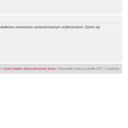
ć dodatkowe zezwolenia zarejestrowanym użytkownikom. Zanim się
a
•
Usuń cookies utworzone przez forum
• Wszystkie czasy w strefie UTC + 2 godziny