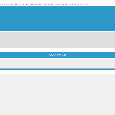
ase
•
Calibre Portable
•
Calibre
•
360 Total Security
•
n-Track Studio
•
AIMP
OGŁOSZENIE: