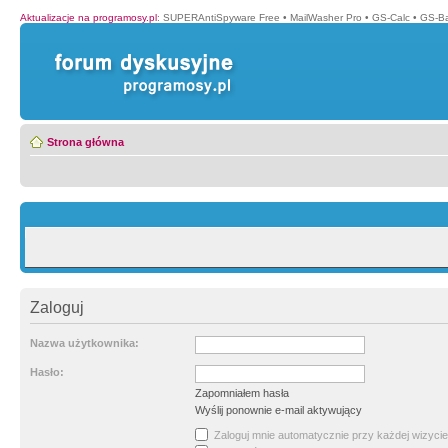
Aktualizacje na programosy.pl
:
SUPERAntiSpyware Free
•
MailWasher Pro
•
GS-Calc
•
GS-B
Strona główna
Zaloguj
Nazwa użytkownika:
Hasło:
Zapomniałem hasła
Wyślij ponownie e-mail aktywujący
Zaloguj mnie automatycznie przy każdej wizycie