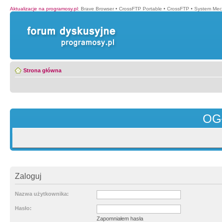
Aktualizacje na programosy.pl
:
Brave Browser
•
CrossFTP Portable
•
CrossFTP
•
System Mec
Strona główna
OG
Zaloguj
Nazwa użytkownika:
Hasło:
Zapomniałem hasła