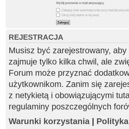
Wyślij ponownie e-mail aktywujący
Zaloguj mnie automatycznie przy każdej wizycie
Ukryj mój status w tej sesji
REJESTRACJA
Musisz być zarejestrowany, aby
zajmuje tylko kilka chwil, ale z
Forum może przyznać dodatkow
użytkownikom. Zanim się zarejes
z netykietą i obowiązującymi tut
regulaminy poszczególnych foró
Warunki korzystania
|
Polityk