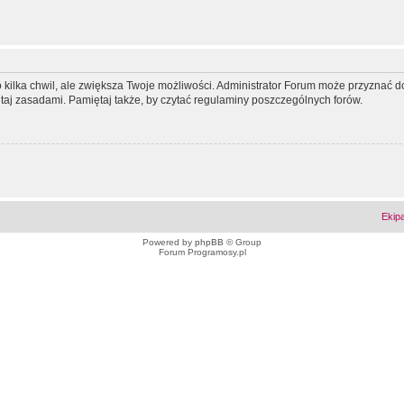
ko kilka chwil, ale zwiększa Twoje możliwości. Administrator Forum może przyzna
tutaj zasadami. Pamiętaj także, by czytać regulaminy poszczególnych forów.
Ekip
Powered by
phpBB
© Group
Forum Programosy.pl