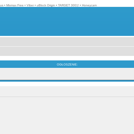
lus
•
Mixmax Free
•
Viber
•
uBlock Origin
•
TARGET 3001!
•
Honeycam
OGŁOSZENIE: