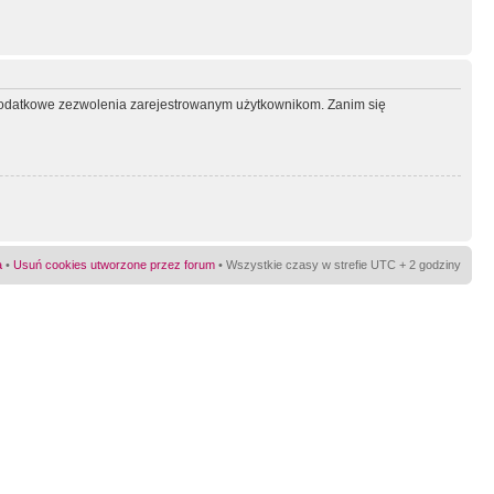
ć dodatkowe zezwolenia zarejestrowanym użytkownikom. Zanim się
a
•
Usuń cookies utworzone przez forum
• Wszystkie czasy w strefie UTC + 2 godziny