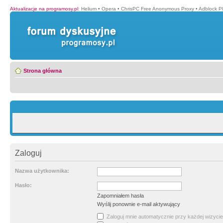
Aktualizacje na programosy.pl
:
Helium
•
Opera
•
ChrisPC Free Anonymous Proxy
•
Adblock P
Strona główna
Zaloguj
Nazwa użytkownika:
Hasło:
Zapomniałem hasła
Wyślij ponownie e-mail aktywujący
Zaloguj mnie automatycznie przy każdej wizycie