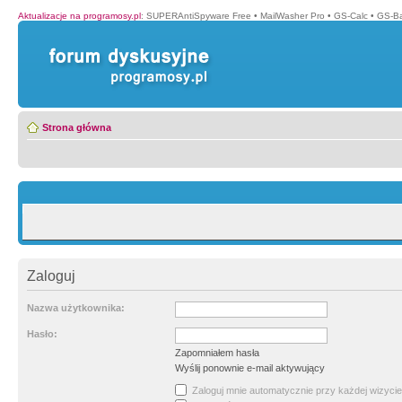
Aktualizacje na programosy.pl
:
SUPERAntiSpyware Free
•
MailWasher Pro
•
GS-Calc
•
GS-B
Strona główna
Zaloguj
Nazwa użytkownika:
Hasło:
Zapomniałem hasła
Wyślij ponownie e-mail aktywujący
Zaloguj mnie automatycznie przy każdej wizycie