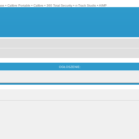
ase
•
Calibre Portable
•
Calibre
•
360 Total Security
•
n-Track Studio
•
AIMP
OGŁOSZENIE: