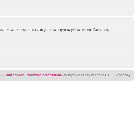
ć dodatkowe zezwolenia zarejestrowanym użytkownikom. Zanim się
a
•
Usuń cookies utworzone przez forum
• Wszystkie czasy w strefie UTC + 2 godziny