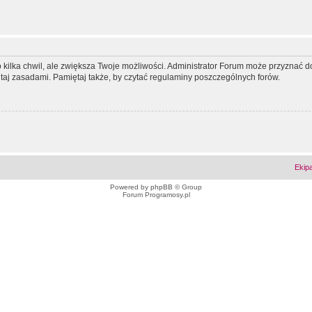
ko kilka chwil, ale zwiększa Twoje możliwości. Administrator Forum może przyzna
tutaj zasadami. Pamiętaj także, by czytać regulaminy poszczególnych forów.
Ekip
Powered by
phpBB
© Group
Forum Programosy.pl