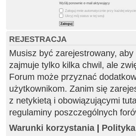
Wyślij ponownie e-mail aktywujący
Zaloguj mnie automatycznie przy każdej wizycie
Ukryj mój status w tej sesji
REJESTRACJA
Musisz być zarejestrowany, aby
zajmuje tylko kilka chwil, ale z
Forum może przyznać dodatkow
użytkownikom. Zanim się zarejes
z netykietą i obowiązującymi tut
regulaminy poszczególnych foró
Warunki korzystania
|
Polityk