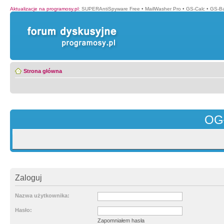
Aktualizacje na programosy.pl
:
SUPERAntiSpyware Free
•
MailWasher Pro
•
GS-Calc
•
GS-B
Strona główna
OG
Zaloguj
Nazwa użytkownika:
Hasło:
Zapomniałem hasła