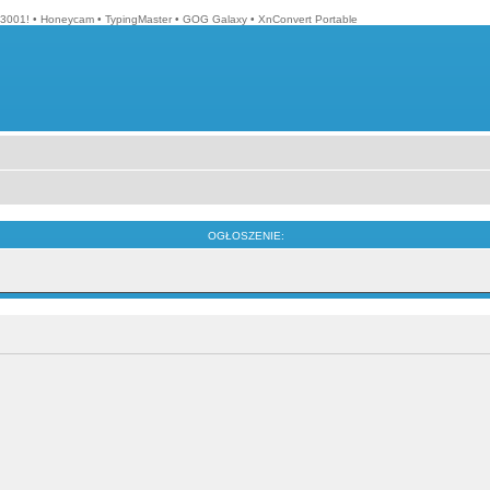
3001!
•
Honeycam
•
TypingMaster
•
GOG Galaxy
•
XnConvert Portable
OGŁOSZENIE: