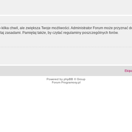
ko kilka chwil, ale zwiększa Twoje możliwości. Administrator Forum może przyzna
tutaj zasadami. Pamiętaj także, by czytać regulaminy poszczególnych forów.
Ekip
Powered by
phpBB
© Group
Forum Programosy.pl