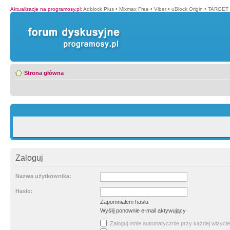
Aktualizacje na programosy.pl
:
Adblock Plus
•
Mixmax Free
•
Viber
•
uBlock Origin
•
TARGET 
Strona główna
Zaloguj
Nazwa użytkownika:
Hasło:
Zapomniałem hasła
Wyślij ponownie e-mail aktywujący
Zaloguj mnie automatycznie przy każdej wizycie