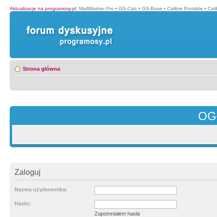
Aktualizacje na programosy.pl
:
MailWasher Pro
•
GS-Calc
•
GS-Base
•
Calibre Portable
•
Cali
Strona główna
OG
Zaloguj
Nazwa użytkownika:
Hasło:
Zapomniałem hasła