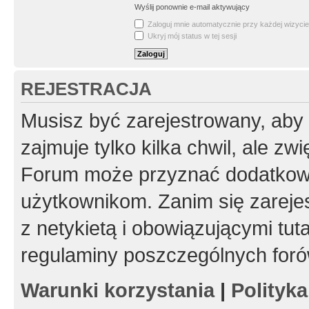
Wyślij ponownie e-mail aktywujący
Zaloguj mnie automatycznie przy każdej wizycie
Ukryj mój status w tej sesji
REJESTRACJA
Musisz być zarejestrowany, aby
zajmuje tylko kilka chwil, ale z
Forum może przyznać dodatkow
użytkownikom. Zanim się zarejes
z netykietą i obowiązującymi tut
regulaminy poszczególnych foró
Warunki korzystania
|
Polityk