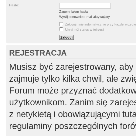
Hasło:
Zapomniałem hasła
Wyślij ponownie e-mail aktywujący
Zaloguj mnie automatycznie przy każdej wizycie
Ukryj mój status w tej sesji
REJESTRACJA
Musisz być zarejestrowany, aby
zajmuje tylko kilka chwil, ale z
Forum może przyznać dodatkow
użytkownikom. Zanim się zarejes
z netykietą i obowiązującymi tut
regulaminy poszczególnych foró