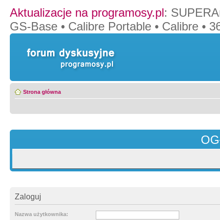
Aktualizacje na programosy.pl
:
SUPERAn
GS-Base
•
Calibre Portable
•
Calibre
•
36
Strona główna
OG
Zaloguj
Nazwa użytkownika: