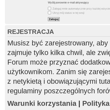
Wyślij ponownie e-mail aktywujący
Zaloguj mnie automatycznie przy każdej wizycie
Ukryj mój status w tej sesji
REJESTRACJA
Musisz być zarejestrowany, aby
zajmuje tylko kilka chwil, ale z
Forum może przyznać dodatkow
użytkownikom. Zanim się zarejes
z netykietą i obowiązującymi tut
regulaminy poszczególnych foró
Warunki korzystania
|
Polityk