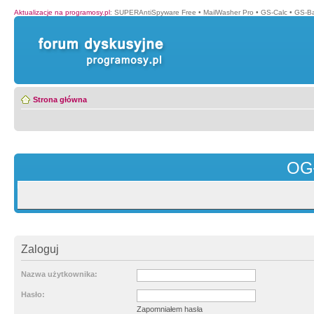
Aktualizacje na programosy.pl
:
SUPERAntiSpyware Free
•
MailWasher Pro
•
GS-Calc
•
GS-B
Strona główna
OG
Zaloguj
Nazwa użytkownika:
Hasło:
Zapomniałem hasła