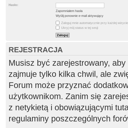
Hasło:
Zapomniałem hasła
Wyślij ponownie e-mail aktywujący
Zaloguj mnie automatycznie przy każdej wizycie
Ukryj mój status w tej sesji
REJESTRACJA
Musisz być zarejestrowany, aby
zajmuje tylko kilka chwil, ale z
Forum może przyznać dodatkow
użytkownikom. Zanim się zarejes
z netykietą i obowiązującymi tut
regulaminy poszczególnych foró