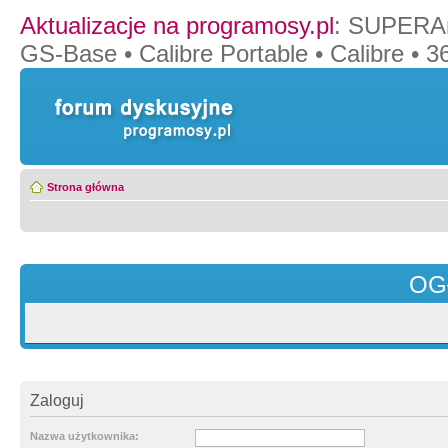
Aktualizacje na programosy.pl
:
SUPERAn
GS-Base
•
Calibre Portable
•
Calibre
•
36
Strona główna
OG
Zaloguj
Nazwa użytkownika: