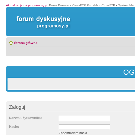
Aktualizacje na programosy.pl
:
Brave Browser
•
CrossFTP Portable
•
CrossFTP
•
System Mec
Strona główna
OG
Zaloguj
Nazwa użytkownika:
Hasło:
Zapomniałem hasła