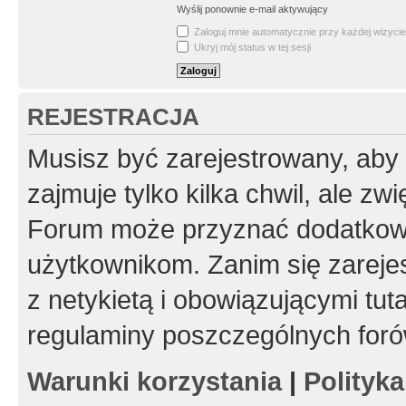
Wyślij ponownie e-mail aktywujący
Zaloguj mnie automatycznie przy każdej wizycie
Ukryj mój status w tej sesji
REJESTRACJA
Musisz być zarejestrowany, aby
zajmuje tylko kilka chwil, ale z
Forum może przyznać dodatkow
użytkownikom. Zanim się zarejes
z netykietą i obowiązującymi tut
regulaminy poszczególnych foró
Warunki korzystania
|
Polityk