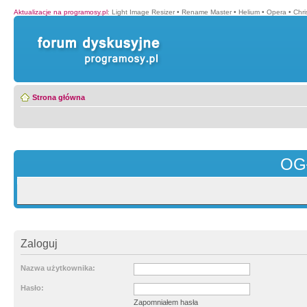
Aktualizacje na programosy.pl
:
Light Image Resizer
•
Rename Master
•
Helium
•
Opera
•
Chr
Strona główna
OG
Zaloguj
Nazwa użytkownika:
Hasło:
Zapomniałem hasła