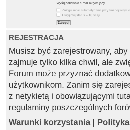
Wyślij ponownie e-mail aktywujący
Zaloguj mnie automatycznie przy każdej wizycie
Ukryj mój status w tej sesji
REJESTRACJA
Musisz być zarejestrowany, aby
zajmuje tylko kilka chwil, ale z
Forum może przyznać dodatkow
użytkownikom. Zanim się zarejes
z netykietą i obowiązującymi tut
regulaminy poszczególnych foró
Warunki korzystania
|
Polityk